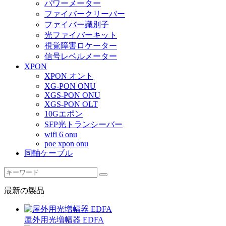
パワーメーター
ファイバークリーバー
ファイバー識別子
光ファイバーキット
視覚障害ロケーター
信号レベルメーター
XPON
XPON オント
XG-PON ONU
XGS-PON ONU
XGS-PON OLT
10Gエポン
SFP光トランシーバー
wifi 6 onu
poe xpon onu
同軸ケーブル
最新の製品
屋外用光増幅器 EDFA