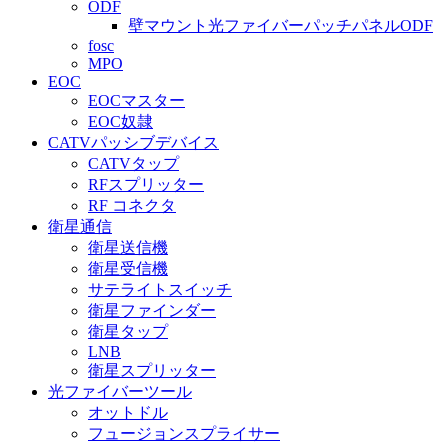
ODF
壁マウント光ファイバーパッチパネルODF
fosc
MPO
EOC
EOCマスター
EOC奴隷
CATVパッシブデバイス
CATVタップ
RFスプリッター
RF コネクタ
衛星通信
衛星送信機
衛星受信機
サテライトスイッチ
衛星ファインダー
衛星タップ
LNB
衛星スプリッター
光ファイバーツール
オットドル
フュージョンスプライサー