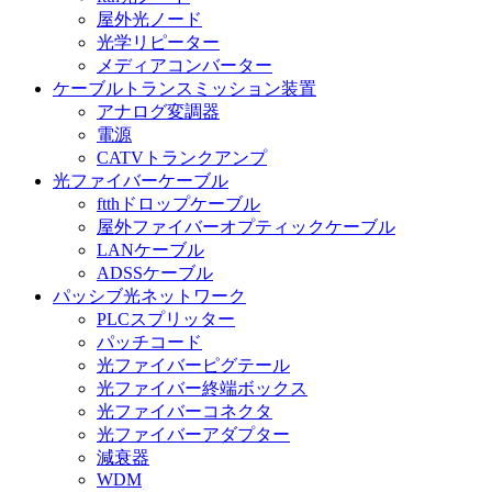
屋外光ノード
光学リピーター
メディアコンバーター
ケーブルトランスミッション装置
アナログ変調器
電源
CATVトランクアンプ
光ファイバーケーブル
ftthドロップケーブル
屋外ファイバーオプティックケーブル
LANケーブル
ADSSケーブル
パッシブ光ネットワーク
PLCスプリッター
パッチコード
光ファイバーピグテール
光ファイバー終端ボックス
光ファイバーコネクタ
光ファイバーアダプター
減衰器
WDM