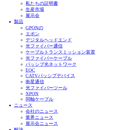
私たちの証明書
生産市場
展示会
製品
GPONの
エポン
デジタルヘッドエンド
光ファイバー通信
ケーブルトランスミッション装置
光ファイバーケーブル
パッシブ光ネットワーク
EOC
CATVパッシブデバイス
衛星通信
光ファイバーツール
XPON
同軸ケーブル
ニュース
会社のニュース
業界ニュース
展示会ニュース
解決