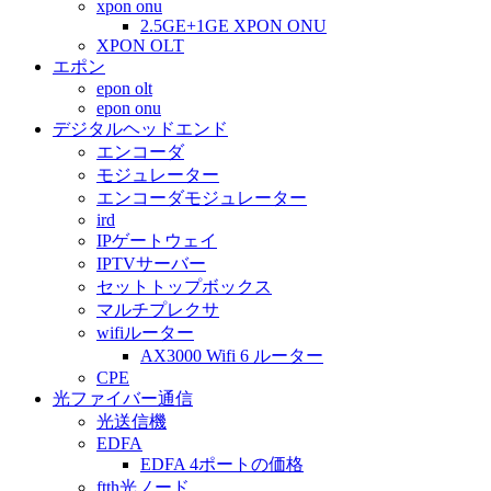
xpon onu
2.5GE+1GE XPON ONU
XPON OLT
エポン
epon olt
epon onu
デジタルヘッドエンド
エンコーダ
モジュレーター
エンコーダモジュレーター
ird
IPゲートウェイ
IPTVサーバー
セットトップボックス
マルチプレクサ
wifiルーター
AX3000 Wifi 6 ルーター
CPE
光ファイバー通信
光送信機
EDFA
EDFA 4ポートの価格
ftth光ノード