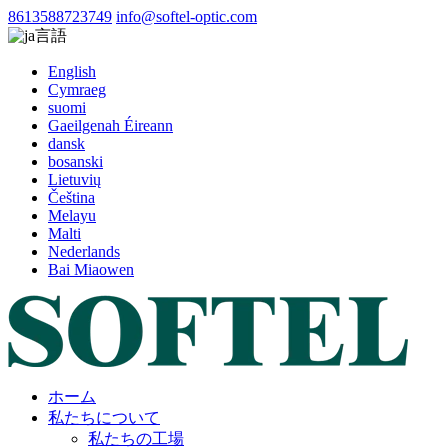
8613588723749
info@softel-optic.com
言語
English
Cymraeg
suomi
Gaeilgenah Éireann
dansk
bosanski
Lietuvių
Čeština
Melayu
Malti
Nederlands
Bai Miaowen
ホーム
私たちについて
私たちの工場